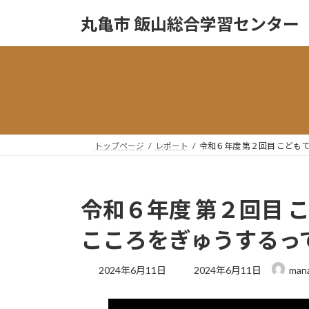
コ
ナ
丸亀市 飯山総合学習センター
ン
ビ
テ
ゲ
ン
ー
ツ
シ
へ
ョ
ス
ン
キ
に
ッ
移
トップページ
レポート
令和６年度 第２回目 こども
プ
動
令和６年度 第２回目 
こころをぎゅうするっ
最
2024年6月11日
2024年6月11日
mana
終
更
新