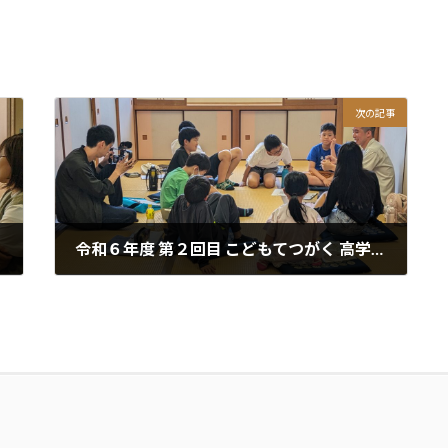
次の記事
令和６年度 第２回目 こどもてつがく 高学年 動画 もし名前が違ったら？ 名前があなたをあなたにする？
2024年6月11日