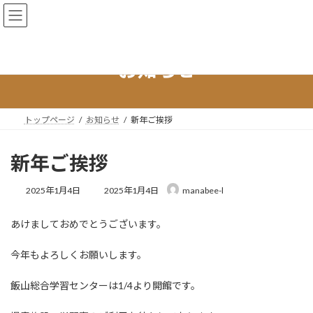
コ
ナ
丸亀市 飯山総合学習センター
ン
ビ
テ
ゲ
ン
ー
ツ
シ
お知らせ
へ
ョ
ス
ン
キ
に
ッ
移
トップページ
お知らせ
新年ご挨拶
プ
動
新年ご挨拶
最
2025年1月4日
2025年1月4日
manabee-l
終
更
あけましておめでとうございます。
新
日
時
今年もよろしくお願いします。
:
飯山総合学習センターは1/4より開館です。