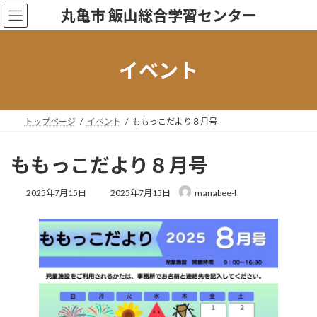
コ
ナ
丸亀市 飯山総合学習センター
ン
ビ
テ
ゲ
ン
ー
ツ
シ
イベント
へ
ョ
ス
ン
キ
に
ッ
移
トップページ
イベント
ももっこだより８月号
プ
動
ももっこだより８月号
最
2025年7月15日
2025年7月15日
manabee-l
終
更
新
日
時
: