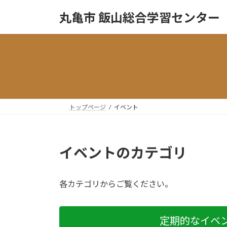
コ
ナ
丸亀市 飯山総合学習センター
ン
ビ
テ
ゲ
ン
ー
ツ
シ
へ
ョ
ス
ン
キ
に
ッ
移
トップページ
イベント
プ
動
イベントのカテゴリ
各カテゴリからご覧ください。
定期的なイベ